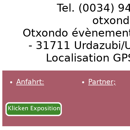
Tel. (0034) 9
otxon
Otxondo évènements
- 31711 Urdazubi/
Localisation GP
Anfahrt:
Partner;